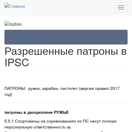
Перейти
Toggl
к
navig
основному
содержанию
На главную
Разрешенные патроны в
IPSC
ПАТРОНЫ: ружье, карабин, пистолет (версия правил 2017
год)
патроны в дисциплине РУЖЬЕ
5.5.1 Спортсмены на соревнованиях по ПС несут полную
персональную ответственность за