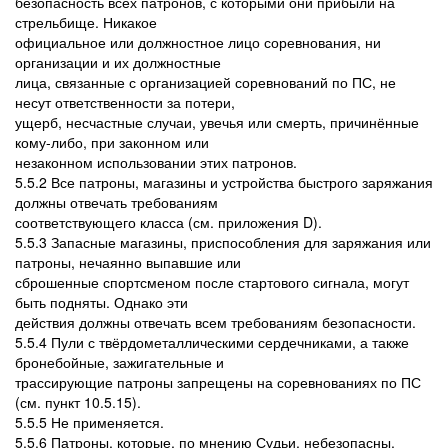
безопасность всех патронов, с которыми они прибыли на
стрельбище. Никакое
официальное или должностное лицо соревнования, ни
организации и их должностные
лица, связанные с организацией соревнований по ПС, не
несут ответственности за потери,
ущерб, несчастные случаи, увечья или смерть, причинённые
кому-либо, при законном или
незаконном использовании этих патронов.
5.5.2 Все патроны, магазины и устройства быстрого заряжания
должны отвечать требованиям
соответствующего класса (см. приложения D).
5.5.3 Запасные магазины, приспособления для заряжания или
патроны, нечаянно выпавшие или
сброшенные спортсменом после стартового сигнала, могут
быть подняты. Однако эти
действия должны отвечать всем требованиям безопасности.
5.5.4 Пули с твёрдометаллическими сердечниками, а также
бронебойные, зажигательные и
трассирующие патроны запрещены на соревнованиях по ПС
(см. пункт 10.5.15).
5.5.5 Не применяется.
5.5.6 Патроны, которые, по мнению Судьи, небезопасны,